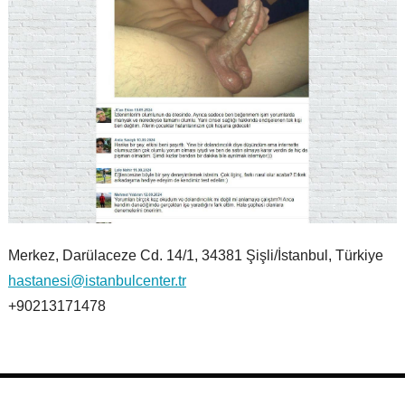
Merkez, Darülaceze Cd. 14/1, 34381 Şişli/İstanbul, Türkiye
hastanesi@istanbulcenter.tr
+90213171478