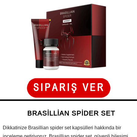
BRASILLIAN SPIDER SET
Dikkatinize Brasillian spider set kapsülleri hakkında bir
inceleme getiriyoruz. Brasillian spider set, güvenli bileşimi